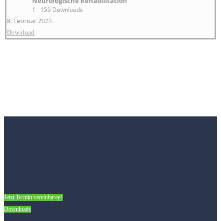
Neurologische Rehabilitation
1
159 Downloads
8. Februar 2023
Download
Jetzt Termin vereinbaren!
Downloads